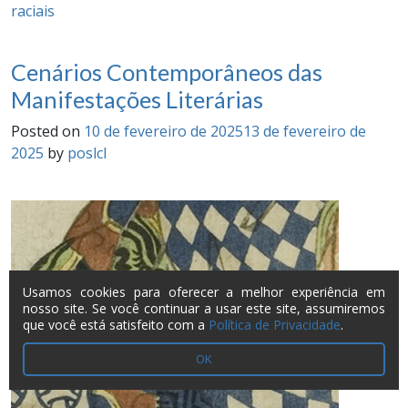
raciais
Cenários Contemporâneos das
Manifestações Literárias
Posted on
10 de fevereiro de 2025
13 de fevereiro de
2025
by
poslcl
Usamos cookies para oferecer a melhor experiência em
nosso site. Se você continuar a usar este site, assumiremos
que você está satisfeito com a
Política de Privacidade
.
OK