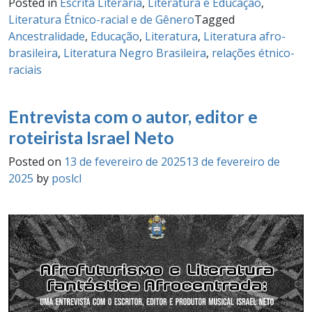
Posted in
Escrita Literária
,
Literatura e Educação
,
Literatura Étnico-racial e de Gênero
Tagged
Ancestralidade
,
Educação
,
Literatura
,
Literatura afro-
brasileira
,
Literatura Negro Brasileira
,
relações étnico-
raciais
Entrevista com o autor, editor e
roteirista Israel Neto
Posted on
13 de fevereiro de 2025
13 de fevereiro de
2025
by
poslcl