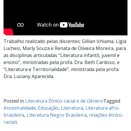
Trabalho realizado pelas discentes: Gillian Ichiama, Ligia
Luchesi, Marly Souza e Renata de Oliveira Moreira, para
as disciplinas articuladas “Literatura infantil, juvenil e
ensino”, ministradas pela profa. Dra. Beth Cardoso, e
“Literatura e Territorialidade”, ministrada pela profa.
Dra. Luciany Aparecida.
Posted in
Literatura Étnico-racial e de Gênero
Tagged
Ancestralidade
,
Educação
,
Literatura
,
Literatura afro-
brasileira
,
Literatura Negro Brasileira
,
relações étnico-
raciais