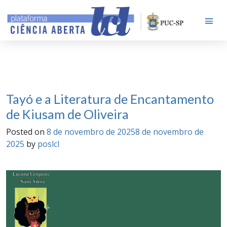
Conteúdos
Tayó e a Literatura de Encantamento
de Kiusam de Oliveira
Posted on
8 de novembro de 2025
8 de novembro de
2025
by
poslcl