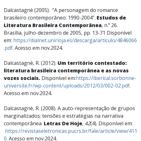
Dalcastagnè (2005). “A personagem do romance
brasileiro contemporâneo: 1990-2004”.
Estudos de
Literatura Brasileira Contemporânea
, n.º 26.
Brasília, julho-dezembro de 2005, pp. 13-71 Disponível
em:
https://dialnet.unirioja.es/descarga/articulo/4846066
.pdf
. Acesso em nov.2024.
Dalcastagnè, R. (2012).
Um território contestado:
literatura brasileira contemporânea e as novas
vozes sociais.
Disponível em:
https://iberical.sorbonne-
universite.fr/wp-content/uploads/2012/03/002-02.pdf
.
Acesso em nov.2024.
Dalcastagnè, R. (2008). A auto-representação de grupos
marginalizados: tensões e estratégias na narrativa
contemporânea.
Letras De Hoje
,
42
(4). Disponível em:
https://revistaseletronicas.pucrs.br/fale/article/view/411
0
. Acesso em nov.2024.